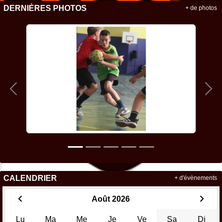
DERNIÈRES PHOTOS
+ de photos
Précedent
Sui
CALENDRIER
+ d'évènements
Août 2026
Lu
Ma
Me
Je
Ve
Sa
Di