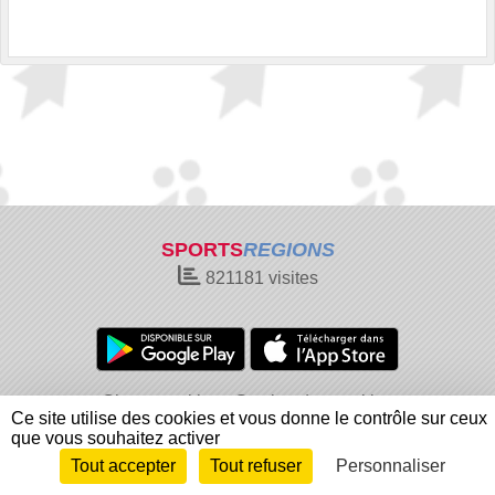
SPORTS
REGIONS
821181
visites
Charte cookies
Gestion des cookies
Ce site utilise des cookies et vous donne le contrôle sur ceux
Informations légales
Signaler un contenu inapproprié
que vous souhaitez activer
Tout accepter
Tout refuser
Personnaliser
Envie de participer ?
Connexion