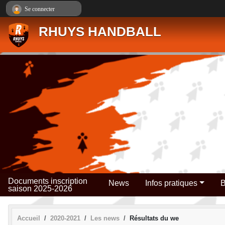
Panneau de gestion des cookies
Se connecter
RHUYS HANDBALL
Documents inscription
News
Infos pratiques
B
saison 2025-2026
Accueil
2020-2021
Les news
Résultats du we