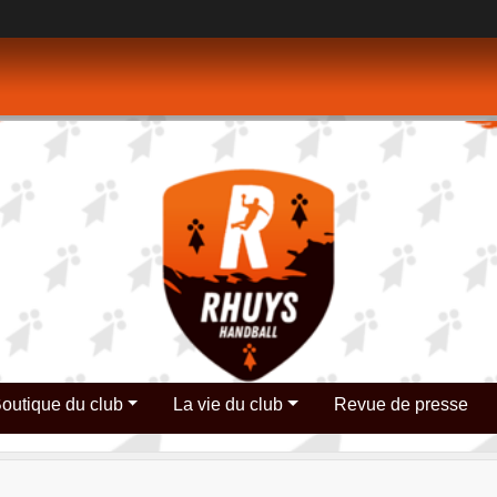
outique du club
La vie du club
Revue de presse